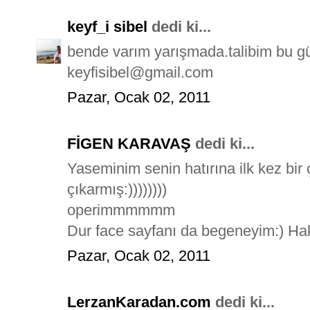
keyf_i sibel
dedi ki...
bende varım yarışmada.talibim bu güze
keyfisibel@gmail.com
Pazar, Ocak 02, 2011
FİGEN KARAVAŞ
dedi ki...
Yaseminim senin hatırına ilk kez bir
çıkarmış:))))))))
operimmmmmm
Dur face sayfanı da begeneyim:) Hak
Pazar, Ocak 02, 2011
LerzanKaradan.com
dedi ki...