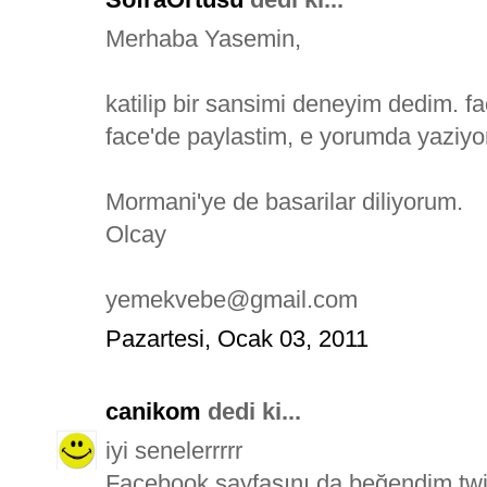
Merhaba Yasemin,
katilip bir sansimi deneyim dedim. fa
face'de paylastim, e yorumda yaziy
Mormani'ye de basarilar diliyorum.
Olcay
yemekvebe@gmail.com
Pazartesi, Ocak 03, 2011
canikom
dedi ki...
iyi senelerrrrr
Facebook sayfasını da beğendim.twit