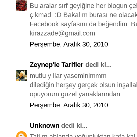
Bu aralar sırf geyiğine her blogun çe
çıkmadı :D Bakalım burası ne olaca
Facebook sayfasını da beğendim. B
kirazzade@gmail.com
Perşembe, Aralık 30, 2010
Zeynep'le Tarifler
dedi ki...
mutlu yıllar yaseminimmm
dilediğin herşey gerçek olsun inşalla
öpüyorum güzel yanaklarından
Perşembe, Aralık 30, 2010
Unknown
dedi ki...
Tatlım ablanda yoğunluktan kafa kal