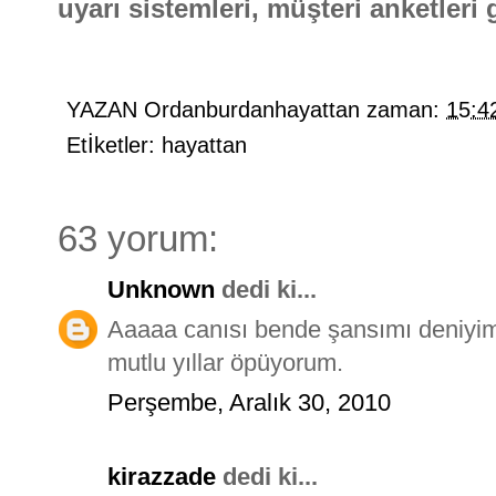
uyarı sistemleri, müşteri anketleri g
YAZAN
Ordanburdanhayattan
zaman:
15:4
Etİketler:
hayattan
63 yorum:
Unknown
dedi ki...
Aaaaa canısı bende şansımı deniyi
mutlu yıllar öpüyorum.
Perşembe, Aralık 30, 2010
kirazzade
dedi ki...