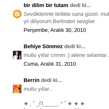
bir dilim bir tutam
dedi ki...
Sevdiklerinle birlikte sana güzel, mu
yil diliyorum.Berlinden sevgiler
Perşembe, Aralık 30, 2010
Behiye Sönmez
dedi ki...
mutlu yıllar cnmm :) ailene selamlar
Cuma, Aralık 31, 2010
Berrin
dedi ki...
mutlu yıllar..
★ ˛ ˚ _Π_____. * ˚ ★ ★ ★