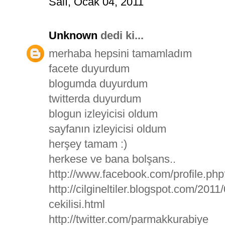
Salı, Ocak 04, 2011
Unknown
dedi ki...
merhaba hepsini tamamladım
facete duyurdum
blogumda duyurdum
twitterda duyurdum
blogun izleyicisi oldum
sayfanın izleyicisi oldum
herşey tamam :)
herkese ve bana bolşans..
http://www.facebook.com/profile.p
http://cilgineltiler.blogspot.com/20
cekilisi.html
http://twitter.com/parmakkurabiye