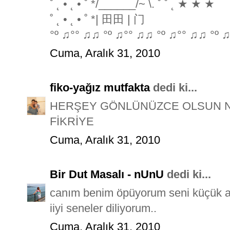
˚ ˛ • ˛ • ˚ */______/~ \. ˚ ˚ ˛ ★ ★ ★
˚ ˛ • ˛ • ˚ *| 田田 | 门
°º ♫°° ♫♫ °º ♫°° ♫♫ °º ♫°° ♫♫ °º ♫
Cuma, Aralık 31, 2010
fiko-yağız mutfakta
dedi ki...
HERŞEY GÖNLÜNÜZCE OLSUN Nİ
FİKRİYE
Cuma, Aralık 31, 2010
Bir Dut Masalı - nUnU
dedi ki...
canım benim öpüyorum seni küçük 
iiyi seneler diliyorum..
Cuma, Aralık 31, 2010