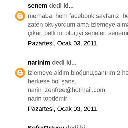
senem
dedi ki...
merhaba, hem facebook sayfanızı b
zaten okuyordum ama izlemeye alma
çıkar, belli mi olur,iyi seneler. se
Pazartesi, Ocak 03, 2011
narinim
dedi ki...
izlemeye aldım bloğunu,sanırım 2 ha
herkese bol şans..
narin_zenfree@hotmail.com
narin topdemir
Pazartesi, Ocak 03, 2011
SofraOrtusu
dedi ki...