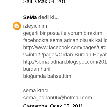
Salı, Ocak 04, 2011
SeMa
dedi ki...
izleyicinim
geçerli bir posta ile yorum bıraktım
facebookta sema adnan olarak katı
http://www.facebook.com/pages/Or
v=info#!/pages/Ordan-Burdan-Haya
http://sema-adnan.blogspot.com/201
burdan.html
bloğumda bahsetttim
sema kırıcı
sema_adnan06@hotmail.com
Çarşamba, Ocak 05, 2011