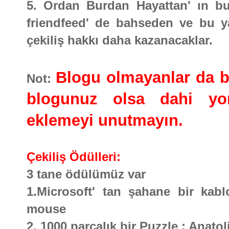
5. Ordan Burdan Hayattan' ın bu 
friendfeed' de bahseden ve bu ya
çekiliş hakkı daha kazanacaklar.
Blogu olmayanlar da bu 
Not:
blogunuz olsa dahi yor
eklemeyi unutmayın.
Çekiliş Ödülleri:
3 tane ödülümüz var
1.Microsoft' tan şahane bir kabl
mouse
2. 1000 parçalık bir Puzzle : Anato